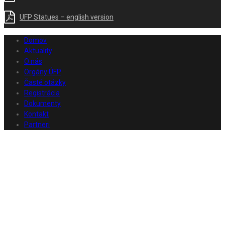
UFP Statues – english version
Domov
Aktuality
O nás
Orgány ÚFP
Časté otázky
Registrácia
Dokumenty
Kontakt
Partneri