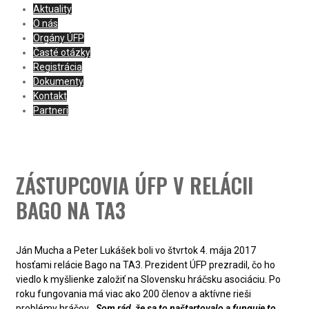
Aktuality
O nás
Orgány ÚFP
Časté otázky
Registrácia
Dokumenty
Kontakt
Partneri
ZÁSTUPCOVIA ÚFP V RELÁCII
BAGO NA TA3
Ján Mucha a Peter Lukášek boli vo štvrtok 4. mája 2017
hosťami relácie Bago na TA3. Prezident ÚFP prezradil, čo ho
viedlo k myšlienke založiť na Slovensku hráčsku asociáciu. Po
roku fungovania má viac ako 200 členov a aktívne rieši
problémy hráčov.
„Som rád, že sa to naštartovalo a funguje to.