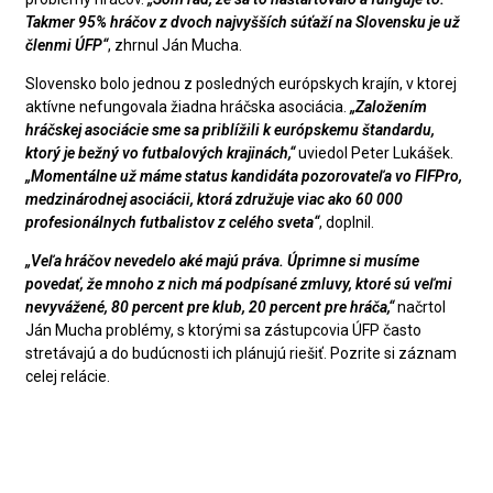
Takmer 95% hráčov z dvoch najvyšších súťaží na Slovensku je už
členmi ÚFP“
, zhrnul Ján Mucha.
Slovensko bolo jednou z posledných európskych krajín, v ktorej
aktívne nefungovala žiadna hráčska asociácia.
„Založením
hráčskej asociácie sme sa priblížili k európskemu štandardu,
ktorý je bežný vo futbalových krajinách,“
uviedol Peter Lukášek.
„Momentálne už máme status kandidáta pozorovateľa vo FIFPro,
medzinárodnej asociácii, ktorá združuje viac ako 60 000
profesionálnych futbalistov z celého sveta“
, doplnil.
„Veľa hráčov nevedelo aké majú práva. Úprimne si musíme
povedať, že mnoho z nich má podpísané zmluvy, ktoré sú veľmi
nevyvážené, 80 percent pre klub, 20 percent pre hráča,“
načrtol
Ján Mucha problémy, s ktorými sa zástupcovia ÚFP často
stretávajú a do budúcnosti ich plánujú riešiť. Pozrite si záznam
celej relácie.