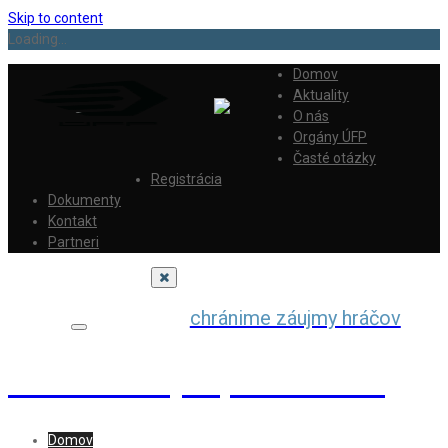
Skip to content
Loading...
Domov
Aktuality
O nás
Orgány ÚFP
Časté otázky
Registrácia
Dokumenty
Kontakt
Partneri
chránime záujmy hráčov
Únia futbalových profesionálov
Domov