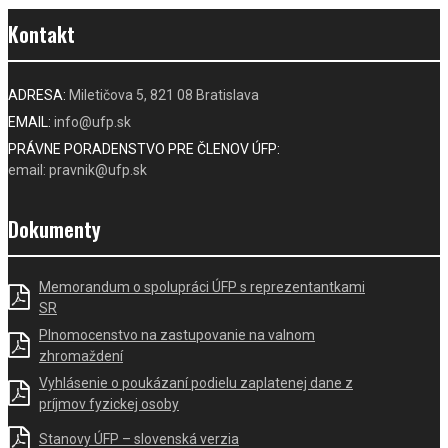
Kontakt
ADRESA:
Miletičova 5, 821 08 Bratislava
EMAIL:
info@ufp.sk
PRÁVNE PORADENSTVO PRE ČLENOV ÚFP:
email: pravnik@ufp.sk
Dokumenty
Memorandum o spolupráci ÚFP s reprezentantkami
SR
Plnomocenstvo na zastupovanie na valnom
zhromaždení
Vyhlásenie o poukázaní podielu zaplatenej dane z
príjmov fyzickej osoby
Stanovy ÚFP – slovenská verzia