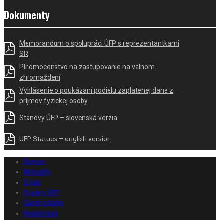
Dokumenty
Memorandum o spolupráci ÚFP s reprezentantkami
SR
Plnomocenstvo na zastupovanie na valnom
zhromaždení
Vyhlásenie o poukázaní podielu zaplatenej dane z
príjmov fyzickej osoby
Stanovy ÚFP – slovenská verzia
UFP Statues – english version
Domov
Aktuality
O nás
Orgány ÚFP
Časté otázky
Registrácia