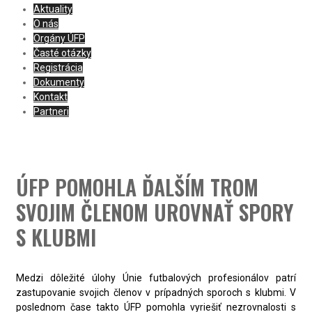
Aktuality
O nás
Orgány ÚFP
Časté otázky
Registrácia
Dokumenty
Kontakt
Partneri
ÚFP POMOHLA ĎALŠÍM TROM
SVOJIM ČLENOM UROVNAŤ SPORY
S KLUBMI
Medzi dôležité úlohy Únie futbalových profesionálov patrí
zastupovanie svojich členov v prípadných sporoch s klubmi. V
poslednom čase takto ÚFP pomohla vyriešiť nezrovnalosti s