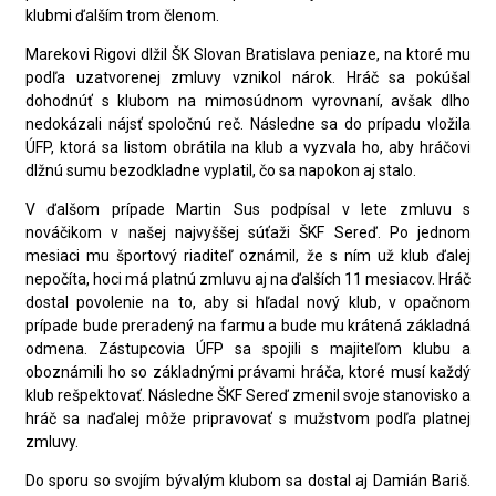
klubmi ďalším trom členom.
Marekovi Rigovi dlžil ŠK Slovan Bratislava peniaze, na ktoré mu
podľa uzatvorenej zmluvy vznikol nárok. Hráč sa pokúšal
dohodnúť s klubom na mimosúdnom vyrovnaní, avšak dlho
nedokázali nájsť spoločnú reč. Následne sa do prípadu vložila
ÚFP, ktorá sa listom obrátila na klub a vyzvala ho, aby hráčovi
dlžnú sumu bezodkladne vyplatil, čo sa napokon aj stalo.
V ďalšom prípade Martin Sus podpísal v lete zmluvu s
nováčikom v našej najvyššej súťaži ŠKF Sereď. Po jednom
mesiaci mu športový riaditeľ oznámil, že s ním už klub ďalej
nepočíta, hoci má platnú zmluvu aj na ďalších 11 mesiacov. Hráč
dostal povolenie na to, aby si hľadal nový klub, v opačnom
prípade bude preradený na farmu a bude mu krátená základná
odmena. Zástupcovia ÚFP sa spojili s majiteľom klubu a
oboznámili ho so základnými právami hráča, ktoré musí každý
klub rešpektovať. Následne ŠKF Sereď zmenil svoje stanovisko a
hráč sa naďalej môže pripravovať s mužstvom podľa platnej
zmluvy.
Do sporu so svojím bývalým klubom sa dostal aj Damián Bariš.