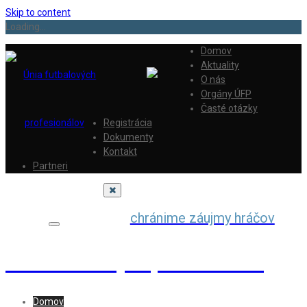
Skip to content
Loading...
Domov
Aktuality
O nás
Orgány ÚFP
Časté otázky
Registrácia
Dokumenty
Kontakt
Partneri
chránime záujmy hráčov
Únia futbalových profesionálov
Domov