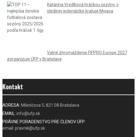
Katarína Vredíková hráčkou sezóny, v
ideálnej jedenástke kraľuje Myjava
Valné zhromaždenie FIFPRO Europe 2027
zorganizuje ÚFP v Bratislave
Kontakt
ADRESA:
Miletičova 5, 821 08 Bratislava
EMAIL:
info@ufp.sk
PRÁVNE PORADENSTVO PRE ČLENOV ÚFP:
email: pravnik@ufp.sk