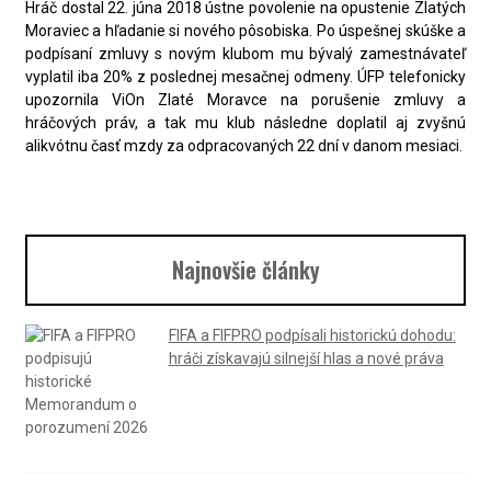
Hráč dostal 22. júna 2018 ústne povolenie na opustenie Zlatých
Moraviec a hľadanie si nového pôsobiska. Po úspešnej skúške a
podpísaní zmluvy s novým klubom mu bývalý zamestnávateľ
vyplatil iba 20% z poslednej mesačnej odmeny. ÚFP telefonicky
upozornila ViOn Zlaté Moravce na porušenie zmluvy a
hráčových práv, a tak mu klub následne doplatil aj zvyšnú
alikvótnu časť mzdy za odpracovaných 22 dní v danom mesiaci.
Najnovšie články
FIFA a FIFPRO podpísali historickú dohodu:
hráči získavajú silnejší hlas a nové práva