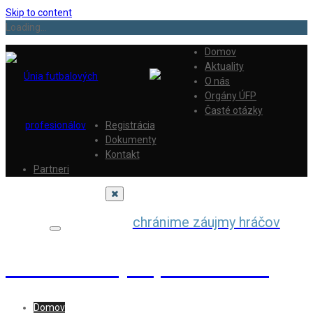
Skip to content
Loading...
Domov
Aktuality
O nás
Orgány ÚFP
Časté otázky
Registrácia
Dokumenty
Kontakt
Partneri
chránime záujmy hráčov
Únia futbalových profesionálov
Domov