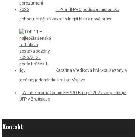
FIFA a FIFPRO podpísali historickú
dohodu: hráči získavajú silnejší hlas a nové práva
Katarína Vredíková hráčkou sezóny, v
ideálnej jedenástke kraľuje Myjava
Valné zhromaždenie FIFPRO Europe 2027 zorganizuje
ÚFP v Bratislave
Kontakt