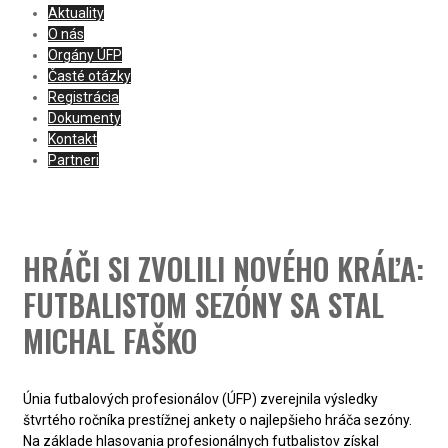
Aktuality
O nás
Orgány ÚFP
Časté otázky
Registrácia
Dokumenty
Kontakt
Partneri
HRÁČI SI ZVOLILI NOVÉHO KRÁĽA:
FUTBALISTOM SEZÓNY SA STAL
MICHAL FAŠKO
Únia futbalových profesionálov (ÚFP) zverejnila výsledky
štvrtého ročníka prestížnej ankety o najlepšieho hráča sezóny.
Na základe hlasovania profesionálnych futbalistov získal