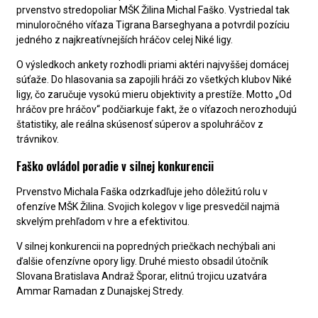
prvenstvo stredopoliar MŠK Žilina Michal Faško. Vystriedal tak
minuloročného víťaza Tigrana Barseghyana a potvrdil pozíciu
jedného z najkreatívnejších hráčov celej Niké ligy.
O výsledkoch ankety rozhodli priami aktéri najvyššej domácej
súťaže. Do hlasovania sa zapojili hráči zo všetkých klubov Niké
ligy, čo zaručuje vysokú mieru objektivity a prestíže. Motto „Od
hráčov pre hráčov“ podčiarkuje fakt, že o víťazoch nerozhodujú
štatistiky, ale reálna skúsenosť súperov a spoluhráčov z
trávnikov.
Faško ovládol poradie v silnej konkurencii
Prvenstvo Michala Faška odzrkadľuje jeho dôležitú rolu v
ofenzíve MŠK Žilina. Svojich kolegov v lige presvedčil najmä
skvelým prehľadom v hre a efektivitou.
V silnej konkurencii na popredných priečkach nechýbali ani
ďalšie ofenzívne opory ligy. Druhé miesto obsadil útočník
Slovana Bratislava Andraž Šporar, elitnú trojicu uzatvára
Ammar Ramadan z Dunajskej Stredy.