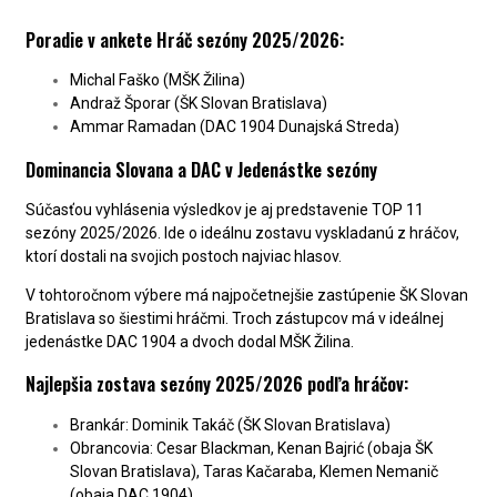
Poradie v ankete Hráč sezóny 2025/2026:
Michal Faško (MŠK Žilina)
Andraž Šporar (ŠK Slovan Bratislava)
Ammar Ramadan (DAC 1904 Dunajská Streda)
Dominancia Slovana a DAC v Jedenástke sezóny
Súčasťou vyhlásenia výsledkov je aj predstavenie TOP 11
sezóny 2025/2026. Ide o ideálnu zostavu vyskladanú z hráčov,
ktorí dostali na svojich postoch najviac hlasov.
V tohtoročnom výbere má najpočetnejšie zastúpenie ŠK Slovan
Bratislava so šiestimi hráčmi. Troch zástupcov má v ideálnej
jedenástke DAC 1904 a dvoch dodal MŠK Žilina.
Najlepšia zostava sezóny 2025/2026 podľa hráčov:
Brankár: Dominik Takáč (ŠK Slovan Bratislava)
Obrancovia: Cesar Blackman, Kenan Bajrić (obaja ŠK
Slovan Bratislava), Taras Kačaraba, Klemen Nemanič
(obaja DAC 1904)