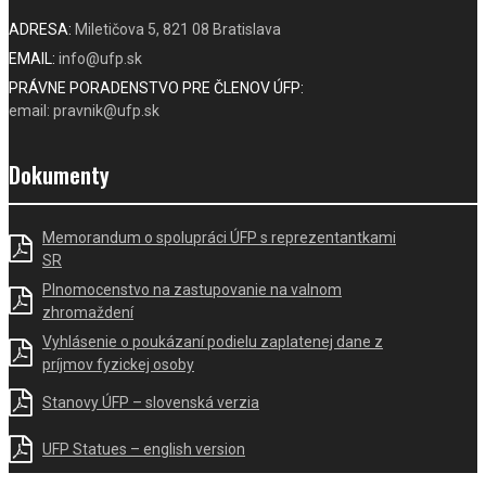
ADRESA:
Miletičova 5, 821 08 Bratislava
EMAIL:
info@ufp.sk
PRÁVNE PORADENSTVO PRE ČLENOV ÚFP:
email: pravnik@ufp.sk
Dokumenty
Memorandum o spolupráci ÚFP s reprezentantkami
SR
Plnomocenstvo na zastupovanie na valnom
zhromaždení
Vyhlásenie o poukázaní podielu zaplatenej dane z
príjmov fyzickej osoby
Stanovy ÚFP – slovenská verzia
UFP Statues – english version