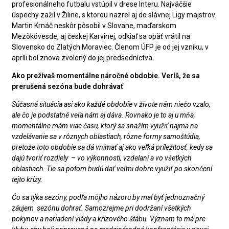
profesionálneho futbalu vstúpil v drese Interu. Najväčšie
úspechy zažil v Žiline, s ktorou nazrel aj do slávnej Ligy majstrov.
Martin Krnáč neskôr pôsobil v Slovane, maďarskom
Mezökövesde, aj českej Karvinej, odkiaľ sa opäť vrátil na
Slovensko do Zlatých Moraviec. Členom ÚFP je od jej vzniku, v
apríli bol znova zvolený do jej predsedníctva.
Ako prežívaš momentálne náročné obdobie. Veríš, že sa
prerušená sezóna bude dohrávať
Súčasná situácia asi ako každé obdobie v živote nám niečo vzalo,
ale čo je podstatné veľa nám aj dáva. Rovnako je to aj u mňa,
momentálne mám viac času, ktorý sa snažím využiť najmä na
vzdelávanie sa v rôznych oblastiach, rôzne formy samoštúdia,
pretože toto obdobie sa dá vnímať aj ako veľká príležitosť, kedy sa
dajú tvoriť rozdiely – vo výkonnosti, vzdelaní a vo všetkých
oblastiach. Tie sa potom budú dať veľmi dobre využiť po skončení
tejto krízy.
Čo sa týka sezóny, podľa môjho názoru by mal byť jednoznačný
záujem sezónu dohrať. Samozrejme pri dodržaní všetkých
pokynov a nariadení vlády a krízového štábu. Význam to má pre