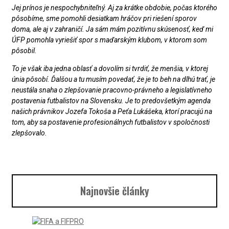
Jej prínos je nespochybniteľný. Aj za krátke obdobie, počas ktorého
pôsobíme, sme pomohli desiatkam hráčov pri riešení sporov
doma, ale aj v zahraničí. Ja sám mám pozitívnu skúsenosť, keď mi
ÚFP pomohla vyriešiť spor s maďarským klubom, v ktorom som
pôsobil.
To je však iba jedna oblasť a dovolím si tvrdiť, že menšia, v ktorej
únia pôsobí. Ďalšou a tu musím povedať, že je to beh na dlhú trať, je
neustála snaha o zlepšovanie pracovno-právneho a legislatívneho
postavenia futbalistov na Slovensku. Je to predovšetkým agenda
našich právnikov Jozefa Tokoša a Peťa Lukášeka, ktorí pracujú na
tom, aby sa postavenie profesionálnych futbalistov v spoločnosti
zlepšovalo.
Najnovšie články