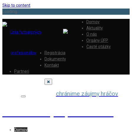
Skip to content
Loading...
Domov
Aktuality
O nás
Orgány ÚFP
Časté otázky
Registrácia
Dokumenty
Kontakt
Partneri
chránime záujmy hráčov
Únia futbalových profesionálov
Domov