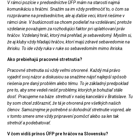
V rámci pozície v predsedníctve ÚFP mám na starosti najmä
komunikáciu s hráčmi. Snažím sa im vždy pretlmočiť to, o čom sa
rozprávame na predsedníctve, ale aj ďalšie veci, ktoré riešime v
rámci únie. V budúcnosti sa chcem podieľať na vzdelávaní, pretože
vzdelanie považujem za rozhodujúci faktor pri uplatňovaní práv
hráčov. Vzdelaný hráč, ktorý má prehľad, je sebavedomý. Myslím si,
že aj kluby vždy hľadajú hráčov, ktorí majú zdravé sebavedomie na
ihrisku. To ide vždy ruka v ruke so sebavedomím mimo ihriska.
Ako prebiehajú pracovné stretnutia?
Pracovné stretnutia sú vždy veľmi otvorené. Každý má právo
vyjadriť svoj názor a diskusiou sa snažíme nájsť najlepší spôsob
riešenia pre daný problém alebo tému. To je základný predpoklad
pre to, aby sme vedeli riešiť problémy, ktorých je bohužiaľ stále
dosť. Pracujeme na báze stretnutí v našej kancelárii v Bratislave. Tu
by som chcel zdôrazniť, že tá je otvorená pre všetkých našich
členov. Samozrejme je potrebné si dohodnúť stretnutie vopred, ale
v tomto smere sme vždy pripravení pomôcť alebo sa len tak
stretnúť a podebatovať.
V čom vidíš prínos ÚFP pre hráčov na Slovensku?