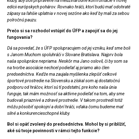
kluby, aby boli pripravené na medzinárodné konfrontácie v novej
edícii európskych pohárov. Rovnako hráči, ktorí budú mať odohraté
zápasy sa ľahšie uplatnia v novej sezóne ako keď by mali za sebou
polročnú pauzu.
Prečo si sa rozhodol vstúpiť do ÚFP a zapojiť sa do jej
fungovania?
Dá sa povedať, že s ÚFP spolupracujem od jej vzniku, keď sme boli
s Janom Muchom spoluhráči v Slovane Bratislava. Najprv bola
naša spolupráce nepriama. Neskôr ma Jano oslovil, či by som sa
na tvorbe asociácie nechcel podieľať aj priamo ako člen
predsedníctva. Keďže ma zaujala myšlienka zlepšiť celkové
športové prostredie na Slovensku a získal som aj dostatočnú
podporu od hráčov, ktorí sú tí podstatní, pre koho naša únia
funguje, tak mám možnosť sa aktívne podieľať na tom, aby sme
budovali priaznivé a zdravé prostredie. V takom prostredí totiž
môžu pôsobiť spokojní a dobrí hráči, vďaka čomu budeme mať
silné a konkurencieschopné kluby.
Bol si opäť zvolený do predsedníctva. Mohol by si priblížiť,
aké sú tvoje povinnosti v rámci tejto funkcie?