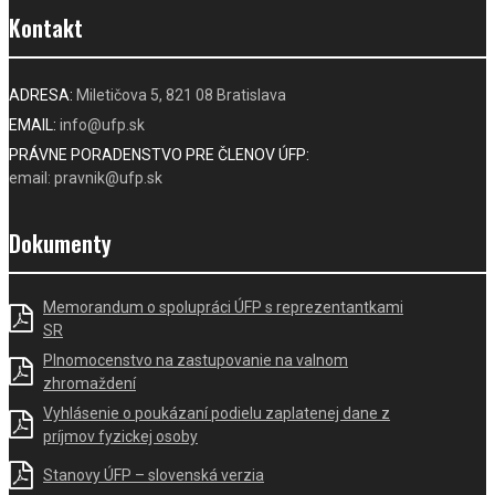
Kontakt
ADRESA:
Miletičova 5, 821 08 Bratislava
EMAIL:
info@ufp.sk
PRÁVNE PORADENSTVO PRE ČLENOV ÚFP:
email: pravnik@ufp.sk
Dokumenty
Memorandum o spolupráci ÚFP s reprezentantkami
SR
Plnomocenstvo na zastupovanie na valnom
zhromaždení
Vyhlásenie o poukázaní podielu zaplatenej dane z
príjmov fyzickej osoby
Stanovy ÚFP – slovenská verzia