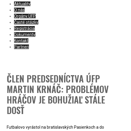
Aktuality
O nás
Orgány ÚFP
Časté otázky
Registrácia
Dokumenty
Kontakt
Partneri
ČLEN PREDSEDNÍCTVA ÚFP
MARTIN KRNÁČ: PROBLÉMOV
HRÁČOV JE BOHUŽIAĽ STÁLE
DOSŤ
Futbalovo vyrástol na bratislavských Pasienkoch a do